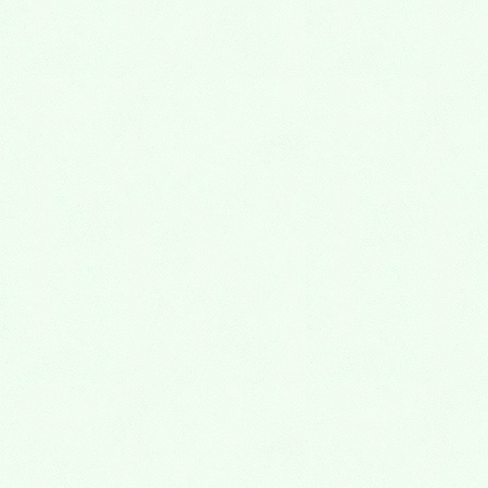
当院は、保険診療ではIOSを用いた補綴治療が多く、
予防治療を中心に一般診療の他、インプラント治療・
インビザライン矯正治療と地域医療に密着していま
す。
現在、受付常勤スタッフ・往診の歯科衛生士などを含
め8名在籍しています。
これからは女性歯科医師がますます活躍できる環境
で、社会に貢献できる時代です。
そして、患者様により良い医療を提供できる医療人に
なっていきましょう！是非、一度見学に来てみてくだ
さい！
連絡先：０７５−７４４−６９３３