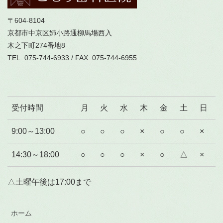
〒604-8104
京都市中京区姉小路通柳馬場西入
木之下町274番地8
TEL: 075-744-6933 / FAX: 075-744-6955
受付時間
月
火
水
木
金
土
日
9:00～13:00
○
○
○
×
○
○
×
14:30～18:00
○
○
○
×
○
△
×
△土曜午後は17:00まで
ホーム