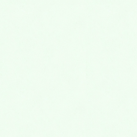
Menu
一般歯科
虫歯治療
知覚過敏
歯周病治療
入れ歯
小児歯科
虫歯
外傷(歯をぶつけた)
歯並び(矯正歯科)
そのほかの治療