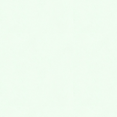
口腔外科
口の中のできもの
外傷
親知らず
抜歯
顎関節症
くいしばり
歯ぎしり
予防歯科
矯正歯科
矯正歯科について