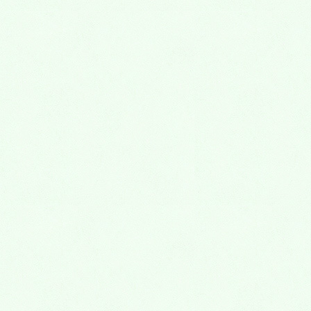
知覚過敏
歯周病治療
入れ歯
小児歯科
虫歯
外傷(歯をぶつけた)
歯並び(矯正歯科)
そのほかの治療
口腔外科
口の中のできもの