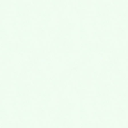
訪問歯科 私たち歯科医師と歯科衛生士
がご自宅や施設まで伺わせていただき
ます。訪問歯科診療により、患者様と
そのご家族の方々にとってより良いラ
イフスタイルができるようにお手伝い
さ...
詳しくはこちら
LINE
Menu
一般歯科
虫歯治療