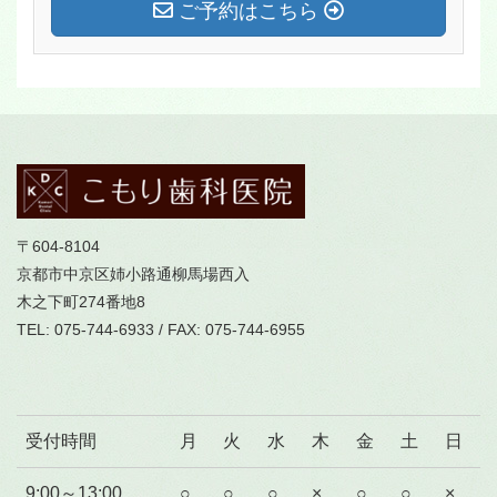
ご予約はこちら
〒604-8104
京都市中京区姉小路通柳馬場西入
木之下町274番地8
TEL: 075-744-6933 / FAX: 075-744-6955
受付時間
月
火
水
木
金
土
日
9:00～13:00
○
○
○
×
○
○
×