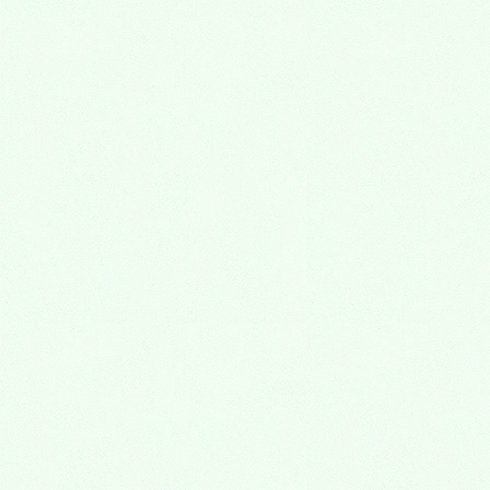
入れ歯
小児歯科
虫歯
外傷(歯をぶつけた)
歯並び(矯正歯科)
そのほかの治療
口腔外科
口の中のできもの
外傷
親知らず
抜歯