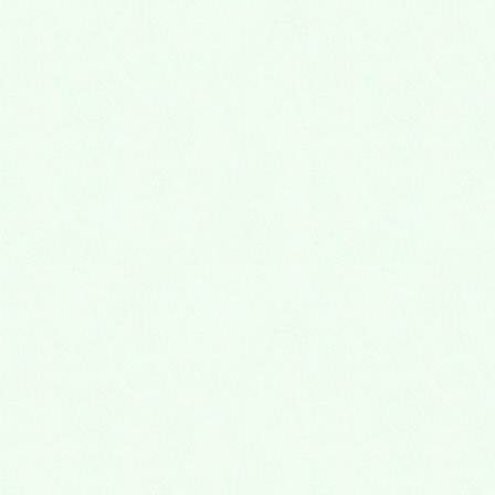
院内紹介
HOME
院内紹介
公式ネット予約もしくは、お電話にてご予約をお願い
致します。
京都文化博物館の北側（姉小路高倉西入）にありま
す。
2件隣に「ゆう薬局」さんがあります。