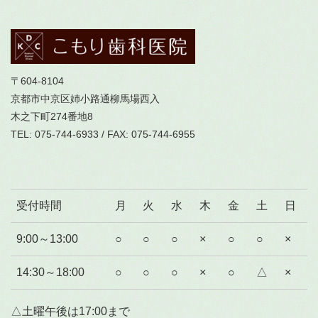
〒604-8104
京都市中京区姉小路通柳馬場西入
木之下町274番地8
TEL: 075-744-6933 / FAX: 075-744-6955
受付時間
月
火
水
木
金
土
日
9:00～13:00
○
○
○
×
○
○
×
14:30～18:00
○
○
○
×
○
△
×
△土曜午後は17:00まで