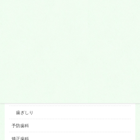
そのほかの治療
口腔外科
口の中のできもの
外傷
親知らず
抜歯
顎関節症
くいしばり
歯ぎしり
予防歯科
矯正歯科