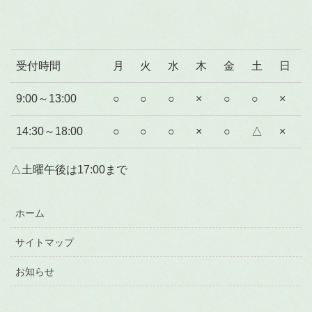
受付時間
月
火
水
木
金
土
日
9:00～13:00
○
○
○
×
○
○
×
14:30～18:00
○
○
○
×
○
△
×
△土曜午後は17:00まで
ホーム
サイトマップ
お知らせ