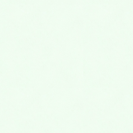
Menu
一般歯科
虫歯治療
知覚過敏
歯周病治療
入れ歯
小児歯科
虫歯
外傷(歯をぶつけた)
歯並び(矯正歯科)