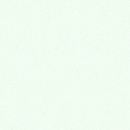
すが（この場合は抜かずに大切に残しましょう）、横
に傾いたり、半分しか生...
詳しくはこちら
抜歯
抜歯 どのような場合に歯を抜くことになるのでしょう
か？ １．虫歯が大きくなってしまって、残せなくなっ
た ２．歯周病が進行してよく腫れる ３．親知らずが痛
い ４．過剰な...
詳しくはこちら
LINE