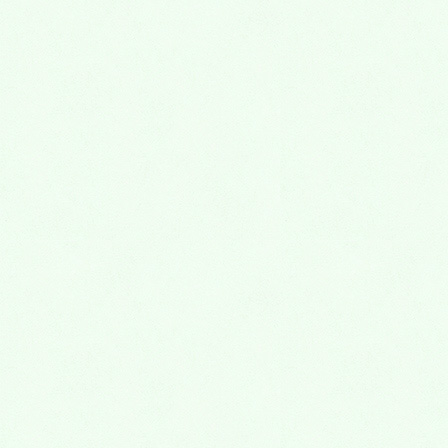
口腔外科
HOME
その他の診療項目
口腔外科
口腔外科
口の中のできもの
口の中のできもの 歯科で、虫歯や歯周病以外にも、お
口のなかのできものをチェックさせていただきます。
必要な場合はお薬の処方や外科的処置を行います。 ま
た、その他のけがや...