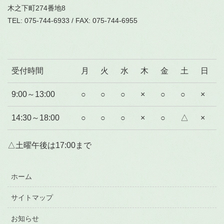
木之下町274番地8
TEL: 075-744-6933 / FAX: 075-744-6955
受付時間
月
火
水
木
金
土
日
9:00～13:00
○
○
○
×
○
○
×
14:30～18:00
○
○
○
×
○
△
×
△土曜午後は17:00まで
ホーム
サイトマップ
お知らせ