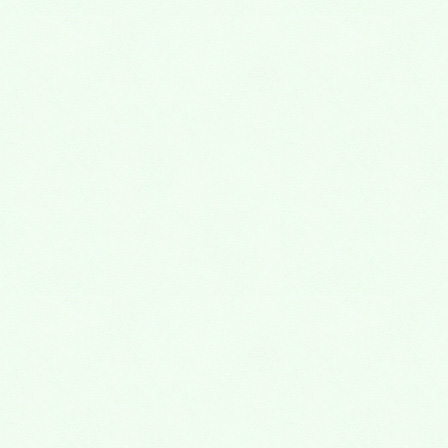
虫歯治療
知覚過敏
歯周病治療
入れ歯
小児歯科
虫歯
外傷(歯をぶつけた)
歯並び(矯正歯科)
そのほかの治療
口腔外科
口の中のできもの