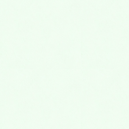
お知らせ
HOME
お知らせ
お子さまの保育をご希望の患者さまへ
2017年12月6日
kanri2kyotoko
お知らせ
お子さまの保育をご希望の患者
さまへ
みなさま、こんにちは！烏丸御池：「こもり歯科医
院」、院長：小森由子です。