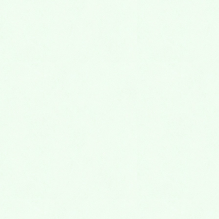
外傷
親知らず
抜歯
顎関節症
くいしばり
歯ぎしり
予防歯科
矯正歯科
矯正歯科について
こどもの矯正治療