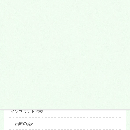
治療を始める時期
床矯正とは?
1期治療・2期治療とは?
歯並びが悪くなる原因
審美歯科
小さい詰め物
かぶせ物
ブリッジ
ホワイトニング
インプラント治療
治療の流れ