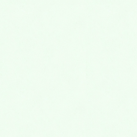
入れ歯
小児歯科
虫歯
外傷(歯をぶつけた)
歯並び(矯正歯科)
そのほかの治療
口腔外科
口の中のできもの
外傷
親知らず
抜歯