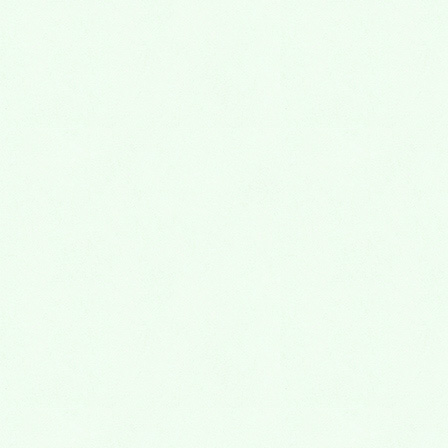
顎関節症
くいしばり
歯ぎしり
予防歯科
矯正歯科
矯正歯科について
こどもの矯正治療
治療を始める時期
床矯正とは?
1期治療・2期治療とは?
歯並びが悪くなる原因