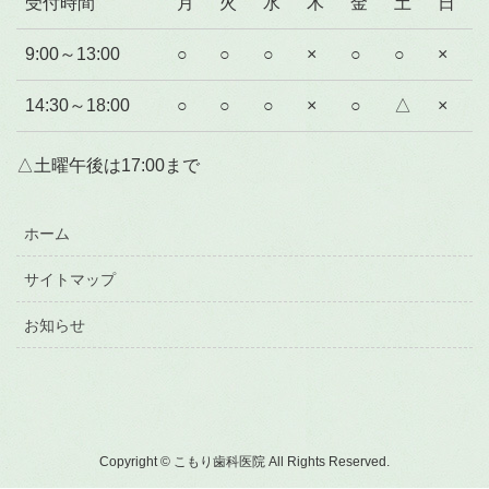
受付時間
月
火
水
木
金
土
日
9:00～13:00
○
○
○
×
○
○
×
14:30～18:00
○
○
○
×
○
△
×
△土曜午後は17:00まで
ホーム
サイトマップ
お知らせ
Copyright © こもり歯科医院 All Rights Reserved.