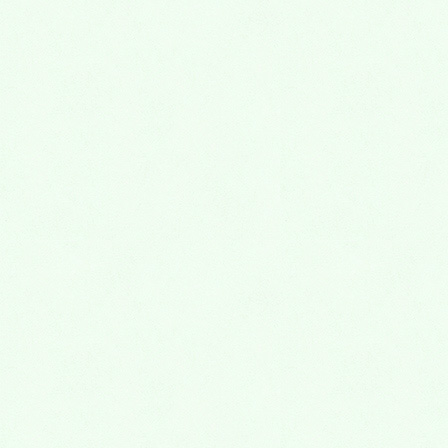
お知らせ
HOME
お知らせ
令和４年６月の休診日
2022年5月9日
kanri2kyotoko
お知らせ
令和４年６月の休診日
みなさま、こんにちは！烏丸御池：「こもり歯科医
院」、院長：小森由子です。
令和4年6月の休診日は、2日（木）、9日（木）、16