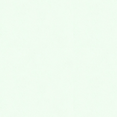
カテゴリー
お知らせ
令和4年5月の休診日
令和４年７月の休診日
Menu
一般歯科
虫歯治療
知覚過敏
歯周病治療